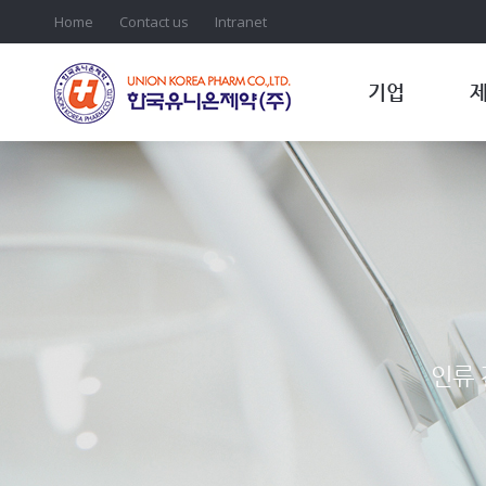
Home
Contact us
Intranet
기업
인류 