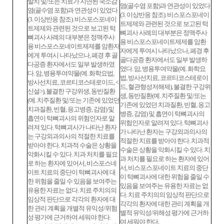
발치 및/또는 치료가 지연된 국소감
염(골수염 포함)과 연관성이 있었다
염(골수염 포함)과 연관성이 있었다
(3. 이상반응 참조). 비스포스포네이
(3. 이상반응 참조). 비스포스포네이
트제제와 관련된 것으로 보고된 턱
트제제와 관련된 것으로 보고된 턱
뼈괴사 사례의 대부분은 정맥주사
뼈괴사 사례의 대부분은 정맥주사
용 비스포스포네이트제제를 암환
용 비스포스포네이트제제를 암환자
자에게 투여시 나타났으나, 폐경 후
에게 투여시 나타났으나, 폐경 후 골
골다공증 환자에서도 일부 발생하
다공증 환자에서도 일부 발생하였
였다. 암, 병용투여약물(예. 화학요
다. 암, 병용투여약물(예. 화학요법,
법, 방사선치료, 코르티코스테로이
방사선치료, 코르티코스테로이드, <
드, 혈관형성저해제), 불결한 구강위
신설>), 불결한 구강위생, 동반질환
생, 동반질환(예. 치주질환 및/또는
(예. 치주질환 및/또는 기존에 있었던
기존에 있었던 치과질환, 빈혈, 응고
치과질환, 빈혈, 응고병증, 감염) 및
병증, 감염) 및 흡연이 턱뼈괴사의
흡연이 턱뼈괴사의 위험인자로 알
위험인자로 알려져 있다. 턱뼈괴사
려져 있다. 턱뼈괴사가 나타난 환자
가 나타난 환자는 구강외과의사의
는 구강외과의사의 적절한 치료를
적절한 치료를 받아야 한다. 치과적
받아야 한다. 치과적 수술은 상황을
수술은 상황을 악화시킬 수 있다. 치
악화시킬 수 있다. 치과 처치를 필요
과 처치를 필요로 하는 환자에 있어
로 하는 환자에 있어서, 비스포스네
서, 비스포스포네이트 치료의 중단
이트 치료의 중단이 턱뼈괴사에 대
이 턱뼈괴사에 대한 위험을 줄일 수
한 위험을 줄일 수 있음을 보여주는
있음을 보여주는 유용한 자료는 없
유용한 자료는 없다. 치료 주치의의
다. 치료 주치의의 임상적 판단으로
임상적 판단으로 각각의 환자에 대
각각의 환자에 대한 관리 계획을 개
한 관리 계획을 개별적 유익성/위험
별적 유익성/위해성 평가에 근거하
성 평가에 근거하여 세워야 한다.
여 세워야 한다.