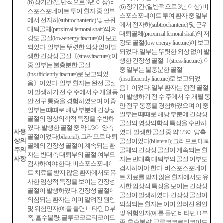
(6) 장기간 (일반적으로 3년 이상) 비
(6) 장기간 (일반적으로 3년 이상) 비
스포스포네이트 투여 환자 중 일부
스포스포네이트 투여 환자 중 일부
에서 전자하(subtrochanteric) 및 근위
에서 전자하(subtrochanteric) 및 근위
대퇴골체(proximal femoral shaft)의 저
대퇴골체(proximal femoral shaft)의 저
강도 골절(low-energy fracture)이 보고
강도 골절(low-energy fracture)이 보고
되었다. 일부는 뚜렷한 외상 없이 발
되었다. 일부는 뚜렷한 외상 없이 발
생한 긴장성 골절〔(stress fracture); 이
생한 긴장성 골절〔(stress fracture); 이
중 일부는 불충분한 골절
중 일부는 불충분한 골절
(insufficiently fracture)로 보고되었
(insufficiently fracture)로 보고되었
음〕이었다. 일부 환자는 완전 골절
음〕이었다. 일부 환자는 완전 골절
이 발생하기 전 수 주에서 수 개월 동
이 발생하기 전 수 주에서 수 개월 동
안 전구 통증을 경험하였으며 이 중
안 전구 통증을 경험하였으며 이 중
일부는 때때로 해당 부분에 긴장성
일부는 때때로 해당 부분에 긴장성
골절의 영상의학적 특징을 수반하
골절의 영상의학적 특징을 수반하
였다. 발생한 골절 중 약 1/3이 양측
사용
였다. 발생한 골절 중 약 1/3이 양측
골절이었다(bilateral); 그러므로 대퇴
상의
골절이었다(bilateral); 그러므로 대퇴
골체의 긴장성 골절이 계속되는 환
주의
골체의 긴장성 골절이 계속되는 환
자는 반대측 대퇴부의 골절 여부도
사항
자는 반대측 대퇴부의 골절 여부도
검사하여야 한다. 비스포스포네이
검사하여야 한다. 비스포스포네이
트 치료를 받지 않은 환자에서도 유
트 치료를 받지 않은 환자에서도 유
사한 임상적 특징을 보이는 긴장성
사한 임상적 특징을 보이는 긴장성
골절이 발생하였다. 긴장성 골절이
골절이 발생하였다. 긴장성 골절이
의심되는 환자는 이미 알려진 원인
의심되는 환자는 이미 알려진 원인
및 위험인자(예를 들면 비타민 D 부
및 위험인자(예를 들면 비타민 D 부
족, 흡수불량, 글루코코르티코이드
족, 흡수불량, 글루코코르티코이드