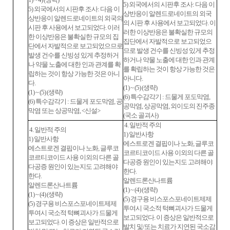
5) 외국에서의 시판후 조사: 다음 이
5) 외국에서의 시판후 조사: 다음 이
상반응이 알렌드로네이트의 외국
상반응이 알렌드로네이트의 외국의
의 시판 후 사용에서 보고되었다. 이
시판 후 사용에서 보고되었다. 이러
러한 이상반응은 불확실한 규모의
한 이상반응은 불확실한 규모의 집
집단에서 자발적으로 보고되었으
단에서 자발적으로 보고되었으므로
므로 발생 건수를 신빙성 있게 추정
발생 건수를 신빙성 있게 추정하거
하거나 약물 노출에 대한 인과 관계
나 약물 노출에 대한 인과 관계를 확
를 확립하는 것이 항상 가능한 것은
립하는 것이 항상 가능한 것은 아니
아니다.
다.
(1) ~ (5) (생략)
(1) ~ (5) (생략)
(6) 특수감각기 : 드물게 포도막염,
(6) 특수감각기 : 드물게 포도막염, 공
공막염, 상공막염, 외이도의 진주종
막염 또는 상공막염, <신설>
(국소 골괴사)
4. 일반적 주의
4. 일반적 주의
1) 일반사항
1) 일반사항
에스트로겐 결핍이나 노화, 글루코
에스트로겐 결핍이나 노화, 글루코
코르티코이드 사용 이외의 다른 골
코르티코이드 사용 이외의 다른 골
다공증 원인이 있는지도 고려해야
다공증 원인이 있는지도 고려해야
한다.
한다.
알렌드론산나트륨
알렌드론산나트륨
(1) ~ (4) (생략)
(1) ~ (4) (생략)
(5) 경구용 비스포스포네이트제제
(5) 경구용 비스포스포네이트제제
투여시 국소적 턱뼈괴사가 드물게
투여시 국소적 턱뼈괴사가 드물게
보고되었다. 이 증상은 일반적으로
보고되었다. 이 증상은 일반적으로
발치 및/또는 치료가 지연된 국소감