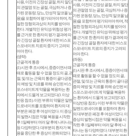
사용, 이전의 긴장성 골절, 하지 말단
사용, 이전의 긴장성 골절, 하지 말단
의 관절염 또는 골절, 극심하거나 증
의 관절염 또는 골절, 극심하거나 증
가된 운동량, 당뇨, 만성적 알코올 남
가된 운동량, 당뇨, 만성적 알코올 남
용)을 포함하여 평가되어야 하며, 적
용)을 포함하여 평가되어야 하며, 적
절한 정형외과상의 처치를 받아야
절한 정형외과상의 처치를 받아야
한다. 개별적인 유익성/위험성 평가
한다. 개별적인 유익성/위해성 평가
를 근거로 한 환자의 평가 결과에 따
를 근거로 한 환자의 평가 결과에 따
라 긴장성 골절 환자에 대한 비스포
라 긴장성 골절 환자에 대한 비스포
스포네이트 치료의 중지가 고려되
스포네이트 치료의 중지가 고려되
어야 한다.
어야 한다.
(생략)
(좌동)
근골격계 통증
근골격계 통증
(1) 시판 후 조사에서, 중증이면서 때
(1) 시판 후 조사에서, 중증이면서 때
때로 활동을 할 수 없을 정도의 골, 관
때로 활동을 할 수 없을 정도의 골,
절, 및/또는 근육의 통증이 골다공증
관절, 및/또는 근육의 통증이 골다공
의 예방 및 치료를 위해 승인된 비스
증의 예방 및 치료를 위해 승인된 비
포스네이트계 약물을 복용하는 환
스포스포네이트계 약물을 복용하
자에서 드물게 보고되었다(3. 이상
는 환자에서 드물게 보고되었다(3.
반응 참조). 이런 부류의 약물은 알렌
이상반응 참조). 이런 부류의 약물은
드로네이트를 포함하며 환자의 대
알렌드로네이트를 포함하며 환자
부분은 폐경 후 여성이었다. 이 증상
의 대부분은 폐경 후 여성이었다. 이
의 발현시점은 약물 복용을 시작한
증상의 발현시점은 약물 복용을 시
후 1일째부터 여러 달 후에 나타나는
작한 후 1일째부터 여러 달 후에 나
등 다양하였다. 대부분의 환자가 복
타나는 등 다양하였다. 대부분의 환
용을 중단한 후 증상이 완화되었다.
자가 복용을 중단한 후 증상이 완화