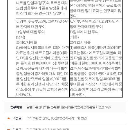
드론산나트륨 단일제(경구)와 호르
나트륨 단일제(경구)와 호르몬 대체
몬 대체요법 병용투여의 골절 발생
요법 병용투여의 골절 발생율에 대
률에 대한 장기 효과는 연구되지 않
한 장기 효과는 연구되지 않았다.
았다.
6. 임부, 수유부, 소아, 고령자 및 신장
6. 임부, 수유부, 소아, 고령자 및 신
애 환자에 대한 투여
장애 환자에 대한 투여
1) 임부에 대한 투여
1) 임부에 대한 투여
(생략)
(좌동)
콜레칼시페롤
콜레칼시페롤
(1) 콜레칼시페롤(비타민 D3)에 대한
(1) 콜레칼시페롤(비타민 D3)에 대한
자료는 없다. 에르고칼시페롤(비타
자료는 없다. 에르고칼시페롤(비타
민 D2)을 임신한 토끼에 고용량으로
민 D2)을 임신한 토끼에 고용량으로
(이틀에 한번 10,000 IU 이상) 투여한
(이틀에 한번 10,000 IU 이상) 투여한
결과, 유산율과 태자의 대동맥 협착
결과, 유산율과 태자의 대동맥 협착
증 발생율이 증가하였다. 비타민 D2
증 발생률이 증가하였다. 비타민 D2
를 임신한 랫트에 일일 40,000 IU를
를 임신한 랫트에 일일 40,000 IU를
투여한 결과 신생자 사망, 태자 체중
투여한 결과 신생자 사망, 태자 체중
감소, 출생 후 장골의 골형성 손상이
감소, 출생 후 장골의 골형성 손상이
나타났다.
나타났다.
첨부파일
알렌드론산나트륨 농축콜레칼시페롤 복합제정제 통일조정안.hwp
이전글
조바토린정10/10, 10/20 변경지시에 의한 변경