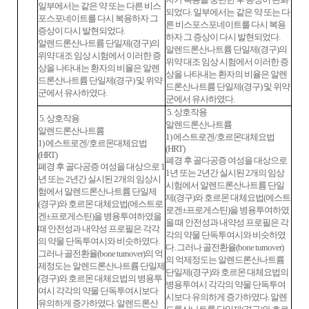
일부에서는 같은 약 또는 다른 비스
되었다. 일부에서는 같은 약 또는 다
포스포네이트를 다시 복용하자 그
른 비스포스포네이트를 다시 복용
증상이 다시 발현되었다.
하자 그 증상이 다시 발현되었다.
알렌드론산나트륨 단일제(경구)의
알렌드론산나트륨 단일제(경구)의
위약 대조 임상 시험에서 이러한 증
위약 대조 임상 시험에서 이러한 증
상을 나타내는 환자의 비율은 알렌
상을 나타내는 환자의 비율은 알렌
드론산나트륨 단일제(경구) 및 위약
드론산나트륨 단일제(경구) 및 위약
군에서 유사하였다.
군에서 유사하였다.
5. 상호작용
5. 상호작용
알렌드론산나트륨
알렌드론산나트륨
1) 에스트로겐/호르몬대체요법
1) 에스트로겐/호르몬대체요법
(HRT)
(HRT)
폐경 후 골다공증 여성을 대상으로
폐경 후 골다공증 여성을 대상으로 1
1년 또는 2년간 실시된 2개의 임상
년 또는 2년간 실시된 2개의 임상시
시험에서 알렌드론산나트륨 단일
험에서 알렌드론산나트륨 단일제
제(경구)와 호르몬 대체요법(에스트
(경구)와 호르몬 대체요법(에스트로
로겐±프로게스틴)을 병용투여하였
겐±프로게스틴)을 병용투여하였을
을 때 안전성과 내약성 프로필은 각
때 안전성과 내약성 프로필은 각각
각의 약물 단독투여시와 비슷하였
의 약물 단독투여시와 비슷하였다.
다. 그러나 골전환율(bone turnover)
그러나 골전환율(bone turnover)의 억
의 억제정도는 알렌드론산나트륨
제정도는 알렌드론산나트륨 단일제
단일제(경구)와 호르몬 대체요법의
(경구)와 호르몬 대체요법의 병용투
병용투여시 각각의 약물 단독투여
여시 각각의 약물 단독투여시보다
시보다 유의하게 증가하였다. 알렌
유의하게 증가하였다. 알렌드론산