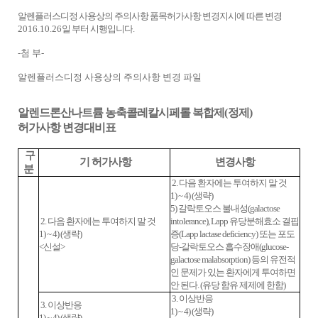
알렌플러스디정 사용상의 주의사항 품목허가사항 변경지시에 따른 변경
2016.10.26
일 부터 시행입니다
.
-첨 부-
알렌플러스디정 사용상의 주의사항 변경 파일
알렌드론산나트륨 농축콜레칼시페롤 복합제
(
정제
)
허가사항 변경대비표
구
기 허가사항
변경사항
분
2. 다음 환자에는 투여하지 말 것
1) ~ 4) (생략)
5) 갈락토오스 불내성(galactose
2. 다음 환자에는 투여하지 말 것
intolerance), Lapp 유당분해효소 결핍
1) ~ 4) (생략)
증(Lapp lactase deficiency) 또는 포도
<신설>
당-갈락토오스 흡수장애(glucose-
galactose malabsorption) 등의 유전적
인 문제가 있는 환자에게 투여하면
안 된다. (유당 함유 제제에 한함)
3. 이상반응
3. 이상반응
1) ~ 4) (생략)
1) ~ 4) (생략)