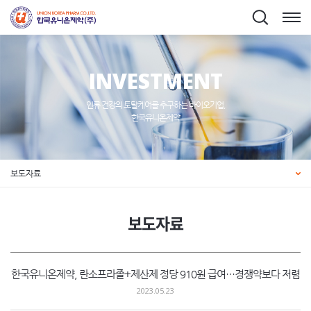
INVESTMENT
인류 건강의 토탈케어를 추구하는 바이오기업,
한국유니온제약
보도자료
보도자료
한국유니온제약, 란소프라졸+제산제 정당 910원 급여…경쟁약보다 저렴
2023.05.23